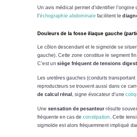
Un avis médical permet d’identifier l’origine
l’
échographie abdominale
facilitent le
diagn
Douleurs de la fosse iliaque gauche (part
Le côlon descendant et le sigmoïde se situent
gauche). Cette zone constitue le segment final
C’est un
siège fréquent de tensions diges
Les uretères gauches (conduits transportant l
reproducteurs se trouvent aussi dans ce car
de calcul rénal
, signe évocateur d’une
coli
Une
sensation de pesanteur
résulte souven
fréquente en cas de
constipation
. Cette tens
sigmoïde est alors fréquemment impliqué dan