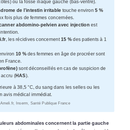
ôtes) ou la fosse iliaque gauche (bas-ventre).
drome de l’intestin irritable
touche environ
5 %
eux fois plus de femmes concernées.
canner abdomino-pelvien avec injection
est
ntention.
.fr
, les récidives concernent
15 %
des patients à 1
 environ
10 %
des femmes en âge de procréer sont
n France.
profène)
sont déconseillés en cas de suspicion de
 accru (
HAS
).
rieure à 38,5 °C, du sang dans les selles ou les
n avis médical immédiat.
Ameli.fr, Inserm, Santé Publique France
ouleurs abdominales concernent la partie gauche