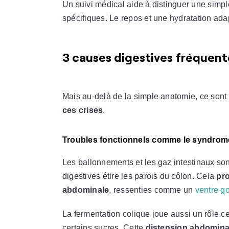
Un suivi médical aide à distinguer une simp
spécifiques. Le repos et une hydratation a
3 causes digestives fréquent
Mais au-delà de la simple anatomie, ce son
ces crises
.
Troubles fonctionnels comme le syndrome d
Les ballonnements et les gaz intestinaux son
digestives étire les parois du côlon. Cela
pr
abdominale
, ressenties comme un
ventre go
La fermentation colique joue aussi un rôle c
certains sucres. Cette
distension abdominal