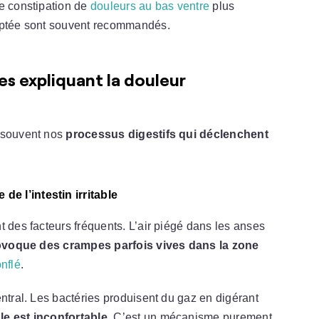
le constipation de
douleurs au bas ventre
plus
daptée sont souvent recommandés.
es expliquant la douleur
t souvent nos
processus digestifs qui déclenchent
e l’intestin irritable
t des facteurs fréquents. L’air piégé dans les anses
ovoque des crampes parfois vives dans la zone
nflé
.
entral. Les bactéries produisent du gaz en digérant
e est inconfortable
. C’est un mécanisme purement