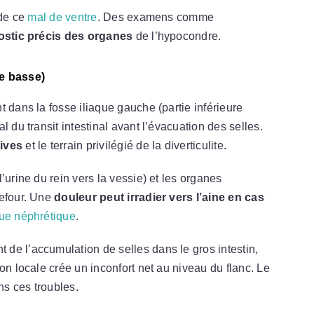
 de ce
mal de ventre
. Des examens comme
ostic précis des organes
de l’hypocondre.
ie basse)
 dans la fosse iliaque gauche (partie inférieure
 du transit intestinal avant l’évacuation des selles.
tives
et le terrain privilégié de la diverticulite.
’urine du rein vers la vessie) et les organes
refour. Une
douleur peut irradier vers l’aine en cas
que néphrétique
.
t de l’accumulation de selles dans le gros intestin,
ion locale crée un inconfort net au niveau du flanc. Le
s ces troubles.