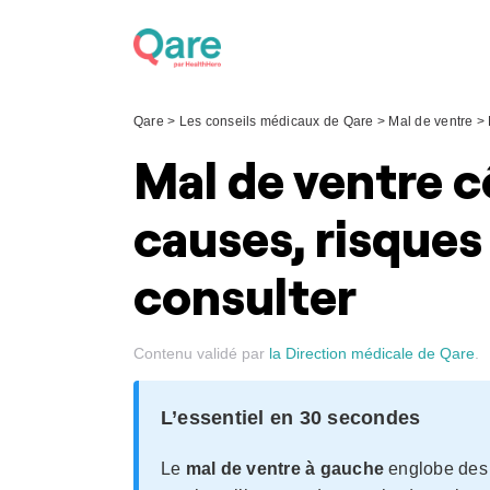
Skip
to
content
Qare
>
Les conseils médicaux de Qare
>
Mal de ventre
>
Mal de ventre c
causes, risques
consulter
Contenu validé par
la Direction médicale de Qare
.
L’essentiel en 30 secondes
Le
mal de ventre à gauche
englobe des 