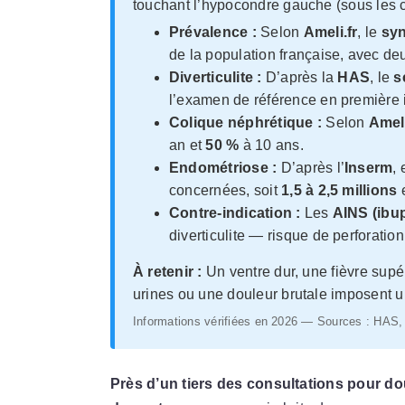
touchant l’hypocondre gauche (sous les c
Prévalence :
Selon
Ameli.fr
, le
syn
de la population française, avec d
Diverticulite :
D’après la
HAS
, le
s
l’examen de référence en première i
Colique néphrétique :
Selon
Ameli
an et
50 %
à 10 ans.
Endométriose :
D’après l’
Inserm
,
concernées, soit
1,5 à 2,5 millions
e
Contre-indication :
Les
AINS (ibu
diverticulite — risque de perforation
À retenir :
Un ventre dur, une fièvre supé
urines ou une douleur brutale imposent u
Informations vérifiées en 2026 — Sources : HAS, 
Près d’un tiers des consultations pour d