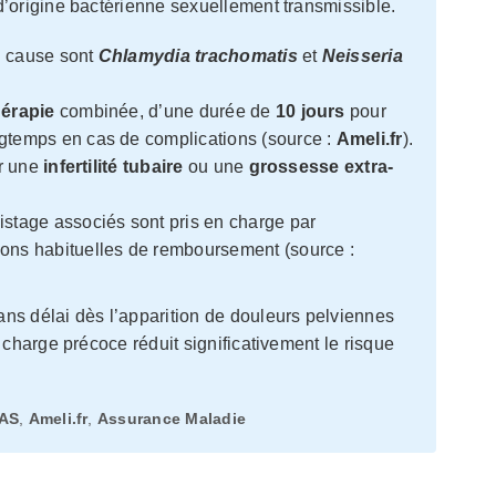
 d’origine bactérienne sexuellement transmissible.
n cause sont
Chlamydia trachomatis
et
Neisseria
hérapie
combinée, d’une durée de
10 jours
pour
gtemps en cas de complications (source :
Ameli.fr
).
er une
infertilité tubaire
ou une
grossesse extra-
istage associés sont pris en charge par
ions habituelles de remboursement (source :
s délai dès l’apparition de douleurs pelviennes
 charge précoce réduit significativement le risque
AS
,
Ameli.fr
,
Assurance Maladie