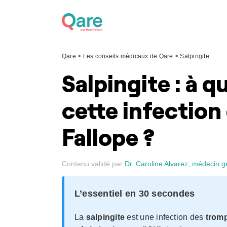
Skip
to
content
Qare
>
Les conseils médicaux de Qare
>
Salpingite
Salpingite : à 
cette infection
Fallope ?
Contenu validé par
Dr. Caroline Alvarez, médecin g
L’essentiel en 30 secondes
La
salpingite
est une infection des
tromp