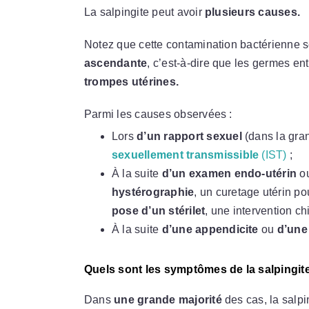
La salpingite peut avoir
plusieurs causes.
Notez que cette contamination bactérienne 
ascendante
, c’est-à-dire que les germes en
trompes utérines.
Parmi les causes observées :
Lors
d’un rapport sexuel
(dans la gran
sexuellement transmissible
(IST)
;
À la suite
d’un examen endo-utérin
ou
hystérographie
, un curetage utérin p
pose d’un stérilet
, une intervention ch
À la suite
d’une appendicite
ou
d’une
Quels sont les symptômes de la salpingit
Dans
une grande majorité
des cas, la salpi