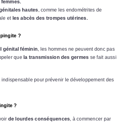
s femmes.
 génitales hautes
, comme les endométrites de
ale et
les abcès des trompes utérines.
pingite ?
l génital féminin
, les hommes ne peuvent donc pas
rappeler que
la transmission des germes
se fait aussi
 indispensable pour prévenir le développement des
ngite ?
voir
de lourdes conséquences
, à commencer par