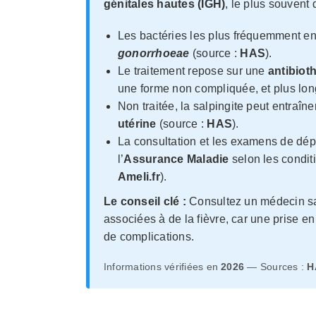
génitales hautes (IGH)
, le plus souvent
Les bactéries les plus fréquemment e
gonorrhoeae
(source :
HAS
).
Le traitement repose sur une
antibiot
une forme non compliquée, et plus lon
Non traitée, la salpingite peut entraîn
utérine
(source :
HAS
).
La consultation et les examens de dép
l’
Assurance Maladie
selon les condit
Ameli.fr
).
Le conseil clé :
Consultez un médecin san
associées à de la fièvre, car une prise en
de complications.
Informations vérifiées en
2026
— Sources :
H