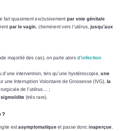
se fait quasiment exclusivement
par voie génitale
trent
par le vagin
, cheminent vers l’utérus,
jusqu’aux
de majorité des cas), on parle alors
d’infection
 d’une intervention, tels qu’une hystéroscopie,
une
our une Interruption Volontaire de Grossesse (IVG),
la
irurgicale de l’utérus… ;
 sigmoïdite
(très rare).
e ?
ngite est
asymptomatique
et passe donc
inaperçue
.