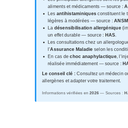
aliments et médicaments — source :
A
Les
antihistaminiques
constituent le 
légères à modérées — source :
ANS
La
désensibilisation allergénique
(i
un effet durable — source :
HAS
.
Les consultations chez un allergologue
l’
Assurance Maladie
selon les condit
En cas de
choc anaphylactique
, l’in
réalisée immédiatement — source :
H
Le conseil clé :
Consultez un médecin ou 
allergènes et adapter votre traitement.
Informations vérifiées en
2026
— Sources :
H