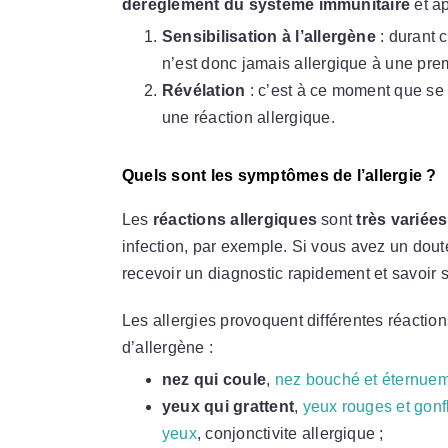
dérèglement du système immunitaire
et a
Sensibilisation à l’allergène
: durant 
n’est donc jamais allergique à une pre
Révélation
: c’est à ce moment que se
une réaction allergique.
Quels sont les symptômes de l’allergie ?
Les
réactions allergiques
sont
très variées
infection, par exemple. Si vous avez un dou
recevoir un diagnostic rapidement et savoir s’
Les allergies provoquent différentes réactio
d’allergène :
nez qui coule
,
nez bouché et éternue
yeux qui grattent
,
yeux rouges et gonf
yeux
, conjonctivite allergique ;