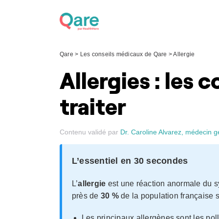
Skip
to
content
Qare
>
Les conseils médicaux de Qare
>
Allergie
Allergies : les 
traiter
Contenu validé par
Dr. Caroline Alvarez, médecin g
L’essentiel en 30 secondes
L’
allergie
est une réaction anormale du s
près de
30 %
de la population française s
Les principaux allergènes sont les poll