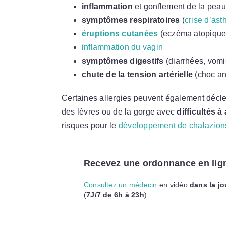
inflammation
et gonflement de la pea
symptômes respiratoires
(
crise d’as
éruptions cutanées
(eczéma atopiqu
inflammation du vagin
symptômes digestifs
(diarrhées, vomi
chute de la tension artérielle
(choc an
Certaines allergies peuvent également décl
des lèvres ou de la gorge avec
difficultés à
risques pour le
développement de chalazion
Recevez une ordonnance en lig
Consultez un médecin
en vidéo
dans la j
(
7J/7 de 6h à 23h
).