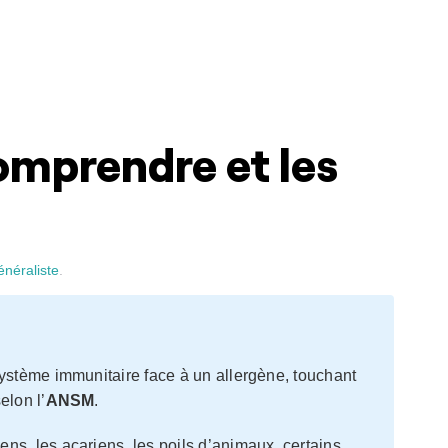
comprendre et les
énéraliste
.
ystème immunitaire face à un allergène, touchant
elon l’
ANSM
.
ens, les acariens, les poils d’animaux, certains