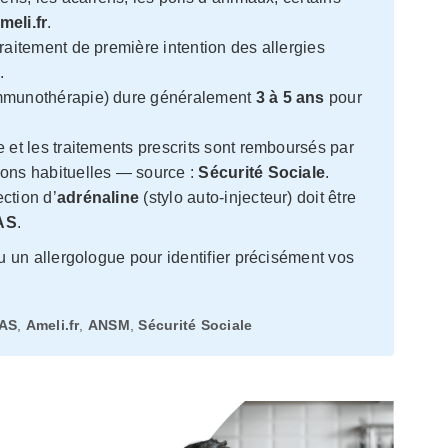
meli.fr
.
traitement de première intention des allergies
M
.
mmunothérapie) dure généralement
3 à 5 ans
pour
 et les traitements prescrits sont remboursés par
ions habituelles — source :
Sécurité Sociale
.
jection d’
adrénaline
(stylo auto-injecteur) doit être
AS
.
un allergologue pour identifier précisément vos
AS
,
Ameli.fr
,
ANSM
,
Sécurité Sociale