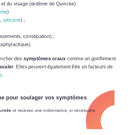
u et du visage (œdème de Quincke)
thme
)
e,
urticaire
) ;
ssements, constipation) ;
aphylactique).
encher des
symptômes oraux
comme un gonflement
 avaler
. Elles peuvent également être un facteurs de
s
.
ne pour soulager vos symptômes
ournée
et recevez une ordonnance, si nécessaire