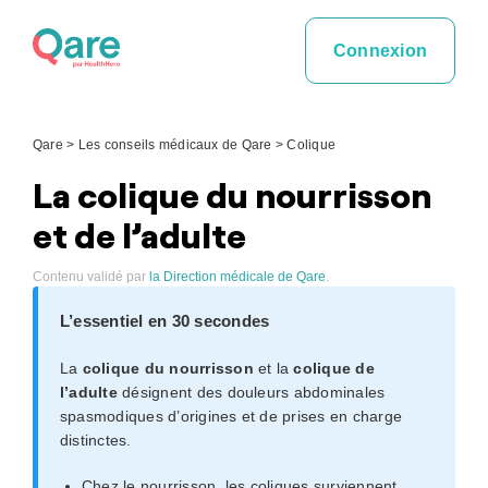
Skip
to
Connexion
content
Qare
>
Les conseils médicaux de Qare
>
Colique
La colique du nourrisson
et de l’adulte
Contenu validé par
la Direction médicale de Qare
.
L’essentiel en 30 secondes
La
colique du nourrisson
et la
colique de
l’adulte
désignent des douleurs abdominales
spasmodiques d’origines et de prises en charge
distinctes.
Chez le nourrisson, les coliques surviennent