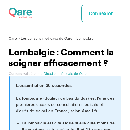
Skip
to
Connexion
content
Qare
>
Les conseils médicaux de Qare
>
Lombalgie
Lombalgie : Comment la
soigner efficacement ?
Contenu validé par
la Direction médicale de Qare
.
L’essentiel en 30 secondes
La
lombalgie
(douleur du bas du dos) est l’une des
premières causes de consultation médicale et
d’arrêt de travail en France, selon
Ameli.fr
.
La lombalgie est dite
aiguë
si elle dure moins de
6 semaines
, subaiguë entre
6 et 12 semaines
,