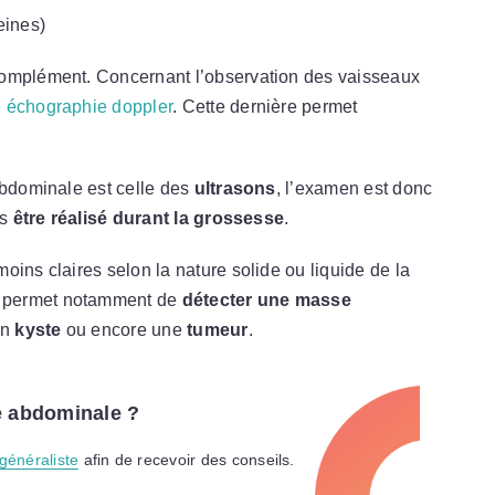
eines)
complément. Concernant l’observation des vaisseaux
 échographie doppler
. Cette dernière permet
abdominale est celle des
ultrasons
, l’examen est donc
rs
être réalisé durant la grossesse
.
oins claires selon la nature solide ou liquide de la
e permet notamment de
détecter une masse
un
kyste
ou encore une
tumeur
.
e abdominale ?
généraliste
afin de recevoir des conseils.