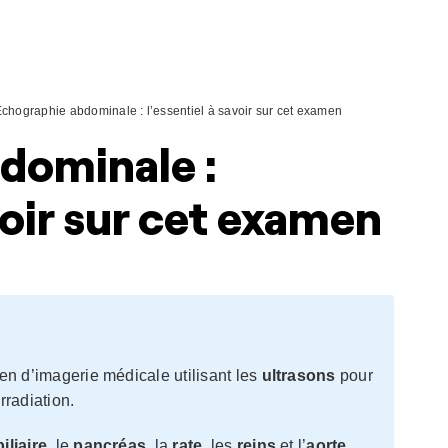
chographie abdominale : l’essentiel à savoir sur cet examen
dominale :
voir sur cet examen
n d’imagerie médicale utilisant les
ultrasons
pour
rradiation.
iliaire
, le
pancréas
, la
rate
, les
reins
et l’
aorte