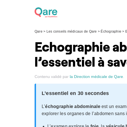
Skip
to
content
Qare
>
Les conseils médicaux de Qare
>
Échographie
>
E
Echographie ab
l’essentiel à sa
Contenu validé par
la Direction médicale de Qare
.
L’essentiel en 30 secondes
L’
échographie abdominale
est un exame
explorer les organes de l’abdomen sans i
L’examen explore le
foie
, la
vésicule b