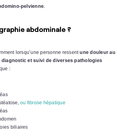
bdomino-pelvienne
.
graphie abdominale ?
tamment lorsqu’une personne ressent
une douleur au
u
diagnostic et suivi de diverses pathologies
que :
réas
 stéatose,
ou fibrose hépatique
réas
abdomen
ies biliaires