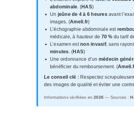
abdominale
. (
HAS
)
Un
jeûne de 4 à 6 heures
avant l’exa
images. (
Ameli.fr
)
L’échographie abdominale est
rembou
médicale, à hauteur de
70 %
du tarif d
L’examen est
non invasif
, sans rayo
minutes
. (
HAS
)
Une ordonnance d’un
médecin généra
bénéficier du remboursement. (
Ameli.f
Le conseil clé :
Respectez scrupuleusemen
des images de qualité et éviter une contr
Informations vérifiées en
2026
— Sources :
H