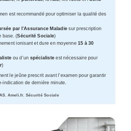
men est recommandé pour optimiser la qualité des
rsée par l’Assurance Maladie
sur prescription
e base. (
Sécurité Sociale
)
nnement ionisant et dure en moyenne
15 à 30
liste
ou d’un
spécialiste
est nécessaire pour
r
)
t le jeûne prescrit avant l’examen pour garantir
e-indication de dernière minute.
AS
,
Ameli.fr
,
Sécurité Sociale