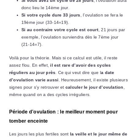
Si vous avez un cycle de 28 jours
, l’ovulation aura
donc lieu le 14ème jour.
Si votre cycle dure 33 jours
, l’ovulation se fera le
19ème jour (33-14=19).
Si au contraire votre cycle est court
, 21 jours par
exemple, l’ovulation surviendra dès le 7ème jour
(21-14=7).
Voilà pour la théorie. Mais si ce calcul est utile, il reste
assez flou. En effet,
il est rare d’avoir des cycles
réguliers au jour près
. Ce qui veut dire que l
a date
d’ovulation varie aussi
. Heureusement, il existe plusieurs
signes pour s’y retrouver et
calculer le jour d’ovulation
,
même quand on a des cycles irréguliers.
Période d’ovulation : le meilleur moment pour
tomber enceinte
Les jours les plus fertiles sont
la veille et le jour même de