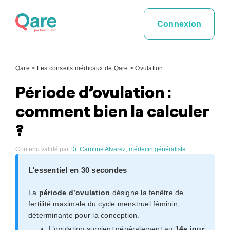
Skip
to
Connexion
content
Qare
>
Les conseils médicaux de Qare
>
Ovulation
Période d’ovulation :
comment bien la calculer
?
Contenu validé par
Dr. Caroline Alvarez, médecin généraliste
.
L’essentiel en 30 secondes
La
période d’ovulation
désigne la fenêtre de
fertilité maximale du cycle menstruel féminin,
déterminante pour la conception.
L’ovulation survient généralement au
14e jour