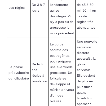
De 3 à 7
l’endomètre,
de 45 à 60
Les règles
jours
qui se
ml, 80 ml en
désintègre s’il
cas de
n’y a pas eu de
règles très
grossesse le
abondantes
mois précédent
Une nouvelle
Le corps
sécrétion
sécrète des
discrète
oestrogènes,
apparaît : la
pour préparer
De la fin
glaire
La phase
une éventuelle
des
cervicale.
préovulatoire
grossesse. Un
règles à
Elle devient
ou folliculaire
follicule se
l’ovulation
de plus en
développe et
plus fluide
mûrit au niveau
quand
d’un des
l’ovulation
ovaires
approche