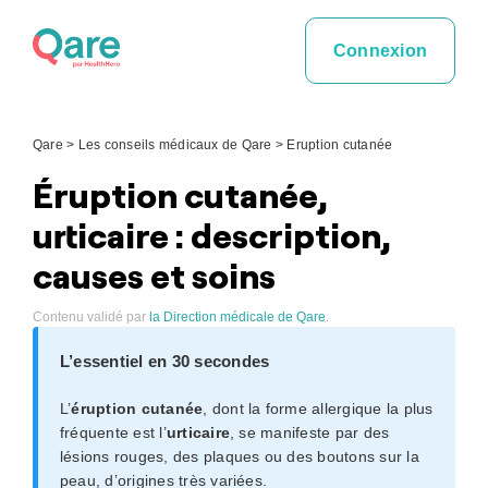
Skip
to
Connexion
content
Qare
>
Les conseils médicaux de Qare
>
Eruption cutanée
Éruption cutanée,
urticaire : description,
causes et soins
Contenu validé par
la Direction médicale de Qare
.
L’essentiel en 30 secondes
L’
éruption cutanée
, dont la forme allergique la plus
fréquente est l’
urticaire
, se manifeste par des
lésions rouges, des plaques ou des boutons sur la
peau, d’origines très variées.