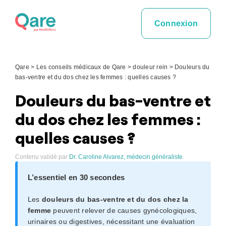
Skip
to
Connexion
content
Qare
>
Les conseils médicaux de Qare
>
douleur rein
>
Douleurs du
bas-ventre et du dos chez les femmes : quelles causes ?
Douleurs du bas-ventre et
du dos chez les femmes :
quelles causes ?
Contenu validé par
Dr. Caroline Alvarez, médecin généraliste
.
L’essentiel en 30 secondes
Les
douleurs du bas-ventre et du dos chez la
femme
peuvent relever de causes gynécologiques,
urinaires ou digestives, nécessitant une évaluation