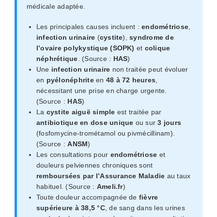
médicale adaptée.
Les principales causes incluent :
endométriose
,
infection urinaire
(
cystite
),
syndrome de
l’ovaire polykystique (SOPK)
et
colique
néphrétique
. (Source :
HAS
)
Une
infection urinaire
non traitée peut évoluer
en
pyélonéphrite
en
48 à 72 heures
,
nécessitant une prise en charge urgente.
(Source :
HAS
)
La
cystite aiguë simple
est traitée par
antibiotique en dose unique
ou sur
3 jours
(fosfomycine-trométamol ou pivmécillinam).
(Source :
ANSM
)
Les consultations pour
endométriose
et
douleurs pelviennes chroniques sont
remboursées par l’Assurance Maladie
au taux
habituel. (Source :
Ameli.fr
)
Toute douleur accompagnée de
fièvre
supérieure à 38,5 °C
, de sang dans les urines