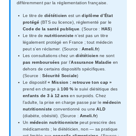
différemment par la réglementation française.
Le titre de
diététicien
est un
diplôme d’État
protégé
(BTS ou licence), réglementé par le
Code de la santé publique
. (Source :
HAS
)
Le titre de
nutritionniste
n’est pas un titre
légalement protégé en France ; tout médecin
peut s’en réclamer. (Source :
Ameli.fr
)
Les consultations chez un
diététicien
ne sont
pas remboursées
par l’
Assurance Maladie
en
dehors de certains dispositifs spécifiques.
(Source :
Sécurité Sociale
)
Le dispositif
« Mission : retrouve ton cap »
prend en charge à
100 %
le suivi diététique des
enfants de 3 à 12 ans
en surpoids. Chez
l’adulte, la prise en charge passe par le
médecin
nutritionniste
conventionné ou une
ALD
(diabète, obésité). (Source :
Ameli.fr
)
Un
médecin nutritionniste
peut prescrire des
médicaments ; le diététicien, non — sa pratique
est limitée aux
conseils alimentaires
. (Source :