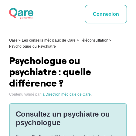
Skip
to
Connexion
content
Qare
>
Les conseils médicaux de Qare
>
Téléconsultation
>
Psychologue ou Psychiatre
Psychologue ou
psychiatre : quelle
différence ?
Contenu validé par
la Direction médicale de Qare
.
Consultez un psychiatre ou
psychologue