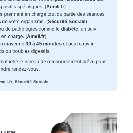
ositifs spécifiques. (
Ameli.fr
)
es
prennent en charge tout ou partie des séances
 de votre organisme. (
Sécurité Sociale
)
u de pathologies comme le
diabète
, un suivi
s en charge. (
Ameli.fr
)
 en moyenne
30 à 45 minutes
et peut couvrir
ds ou troubles digestifs.
 mutuelle le niveau de remboursement prévu pour
rendre rendez-vous.
meli.fr
,
Sécurité Sociale
u une