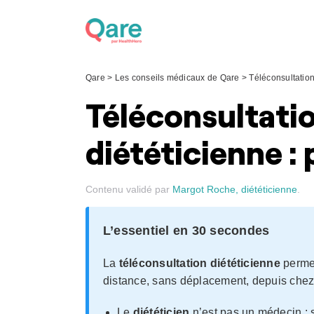
Skip
to
content
Qare
>
Les conseils médicaux de Qare
>
Téléconsultatio
Téléconsultatio
diététicienne :
Contenu validé par
Margot Roche, diététicienne
.
L’essentiel en 30 secondes
La
téléconsultation diététicienne
permet
distance, sans déplacement, depuis chez
Le
diététicien
n’est pas un médecin : 