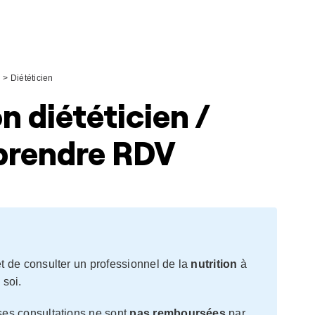
n
>
Diététicien
n diététicien /
 prendre RDV
 de consulter un professionnel de la
nutrition
à
 soi.
ses consultations ne sont
pas remboursées
par