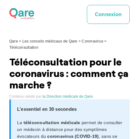
Skip
to
Connexion
content
Qare
>
Les conseils médicaux de Qare
>
Coronavirus
>
Téléconsultation
Téléconsultation pour le
coronavirus : comment ça
marche ?
Contenu validé par
la Direction médicale de Qare
.
L’essentiel en 30 secondes
La
téléconsultation médicale
permet de consulter
un médecin à distance pour des symptômes
évocateurs du
coronavirus (COVID-19)
, sans se