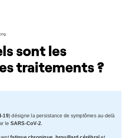
ong
ls sont les
es traitements ?
d-19
) désigne la persistance de symptômes au-delà
ar le
SARS-CoV-2
.
luent
fatigue chronique
,
brouillard cérébral
et