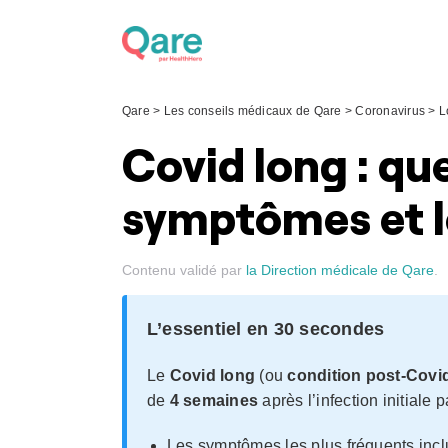
Skip
to
content
Qare
>
Les conseils médicaux de Qare
>
Coronavirus
>
L
Covid long : que
symptômes et l
Contenu validé par
la Direction médicale de Qare
.
L’essentiel en 30 secondes
Le
Covid long
(ou
condition post-Covi
de
4 semaines
après l’infection initiale p
Les symptômes les plus fréquents inc