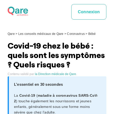
Skip
to
Connexion
content
Qare
>
Les conseils médicaux de Qare
>
Coronavirus
>
Bébé
Covid-19 chez le bébé :
quels sont les symptômes
? Quels risques ?
Contenu validé par
la Direction médicale de Qare
.
L’essentiel en 30 secondes
La
Covid-19
(
maladie à coronavirus SARS-CoV-
2
) touche également les nourrissons et jeunes
enfants, généralement sous une forme moins
sévère que chez l’adulte.