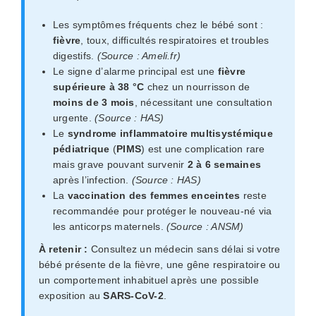
Les symptômes fréquents chez le bébé sont :
fièvre
, toux, difficultés respiratoires et troubles
digestifs.
(Source : Ameli.fr)
Le signe d’alarme principal est une
fièvre
supérieure à 38 °C
chez un nourrisson de
moins de 3 mois
, nécessitant une consultation
urgente.
(Source : HAS)
Le
syndrome inflammatoire multisystémique
pédiatrique
(
PIMS
) est une complication rare
mais grave pouvant survenir
2 à 6 semaines
après l’infection.
(Source : HAS)
La
vaccination des femmes enceintes
reste
recommandée pour protéger le nouveau-né via
les anticorps maternels.
(Source : ANSM)
À retenir :
Consultez un médecin sans délai si votre
bébé présente de la fièvre, une gêne respiratoire ou
un comportement inhabituel après une possible
exposition au
SARS-CoV-2
.