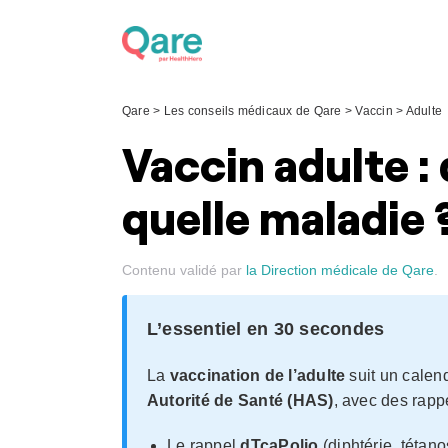
Skip
to
content
Qare
>
Les conseils médicaux de Qare
>
Vaccin
>
Adulte
Vaccin adulte :
quelle maladie 
Contenu validé par
la Direction médicale de Qare
.
L’essentiel en 30 secondes
La
vaccination de l’adulte
suit un calend
Autorité de Santé (HAS)
, avec des rapp
Le rappel
dTcaPolio
(diphtérie, tétan