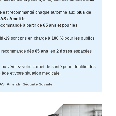
e
est recommandé chaque automne aux
plus de
AS / Ameli.fr
.
ecommandé à partir de
65 ans
et pour les
id-19
sont pris en charge à
100 %
pour les publics
st recommandé dès
65 ans
, en
2 doses
espacées
u vérifiez votre carnet de santé pour identifier les
âge et votre situation médicale.
AS
,
Ameli.fr
,
Sécurité Sociale