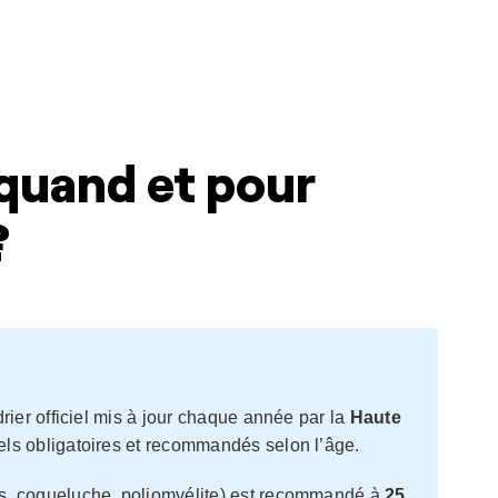
 quand et pour
?
rier officiel mis à jour chaque année par la
Haute
els obligatoires et recommandés selon l’âge.
os, coqueluche, poliomyélite) est recommandé à
25