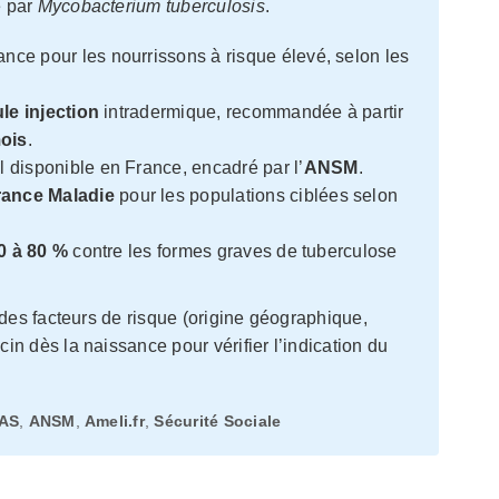
e par
Mycobacterium tuberculosis
.
ce pour les nourrissons à risque élevé, selon les
le injection
intradermique, recommandée à partir
ois
.
l disponible en France, encadré par l’
ANSM
.
ance Maladie
pour les populations ciblées selon
0 à 80 %
contre les formes graves de tuberculose
des facteurs de risque (origine géographique,
n dès la naissance pour vérifier l’indication du
AS
,
ANSM
,
Ameli.fr
,
Sécurité Sociale