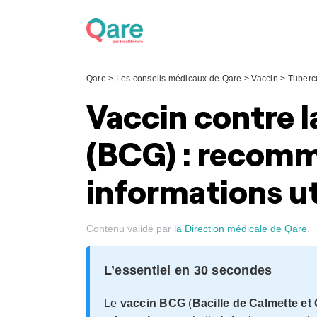
Skip
to
content
Qare
>
Les conseils médicaux de Qare
>
Vaccin
>
Tuberc
Vaccin contre l
(BCG) : recomm
informations ut
Contenu validé par
la Direction médicale de Qare
.
L’essentiel en 30 secondes
Le
vaccin BCG
(
Bacille de Calmette et