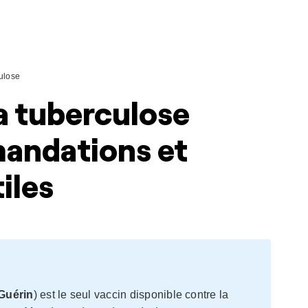
ulose
a tuberculose
andations et
iles
 Guérin
) est le seul vaccin disponible contre la