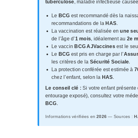
tuberculose
, maladie infectieuse causé
Le
BCG
est recommandé dès la naissan
recommandations de la
HAS
.
La vaccination est réalisée en
une seu
de l’âge d’
1 mois
, idéalement au
2e m
Le vaccin
BCG AJVaccines
est le seu
Le
BCG
est pris en charge par l’
Assur
les critères de la
Sécurité Sociale
.
La protection conférée est estimée à
7
chez l’enfant, selon la
HAS
.
Le conseil clé :
Si votre enfant présente 
entourage exposé), consultez votre médeci
BCG
.
Informations vérifiées en
2026
— Sources :
H