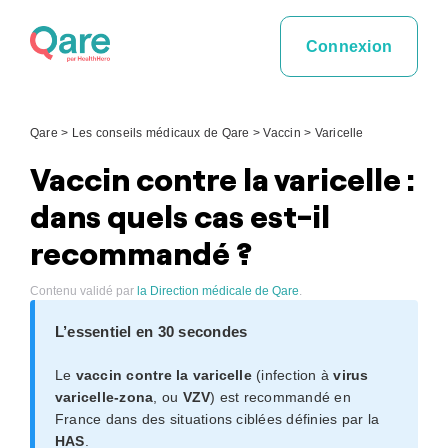
Skip
to
Connexion
content
Qare
>
Les conseils médicaux de Qare
>
Vaccin
>
Varicelle
Vaccin contre la varicelle :
dans quels cas est-il
recommandé ?
Contenu validé par
la Direction médicale de Qare
.
L’essentiel en 30 secondes
Le
vaccin contre la varicelle
(infection à
virus
varicelle-zona
, ou
VZV
) est recommandé en
France dans des situations ciblées définies par la
HAS
.