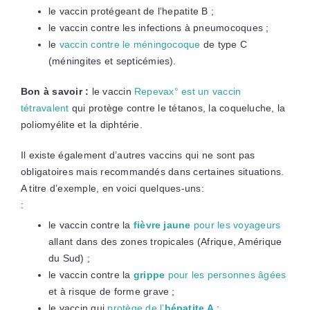
le vaccin protégeant de l’hepatite B ;
le vaccin contre les infections à pneumocoques ;
le
vaccin contre le méningocoque
de type C
(méningites et septicémies).
Bon à savoir :
le vaccin
Repevax° est un vaccin
tétravalent
qui protège contre le tétanos, la coqueluche, la
poliomyélite et la diphtérie.
Il existe également d’autres vaccins qui ne sont pas
obligatoires mais recommandés dans certaines situations.
A titre d’exemple, en voici quelques-uns:
:
le vaccin contre la
fièvre jaune
pour les voyageurs
allant dans des zones tropicales (Afrique, Amérique
du Sud) ;
le vaccin contre la
grippe
pour les personnes âgées
et à risque de forme grave ;
le vaccin qui
protège de l’
hépatite A
;