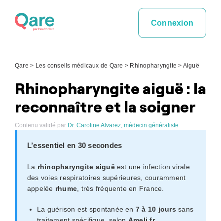
Skip
to
Connexion
content
Qare
>
Les conseils médicaux de Qare
>
Rhinopharyngite
>
Aiguë
Rhinopharyngite aiguë : la
reconnaître et la soigner
Contenu validé par
Dr. Caroline Alvarez, médecin généraliste
.
L’essentiel en 30 secondes
La
rhinopharyngite aiguë
est une infection virale
des voies respiratoires supérieures, couramment
appelée
rhume
, très fréquente en France.
La guérison est spontanée en
7 à 10 jours
sans
traitement spécifique, selon
Ameli.fr
.