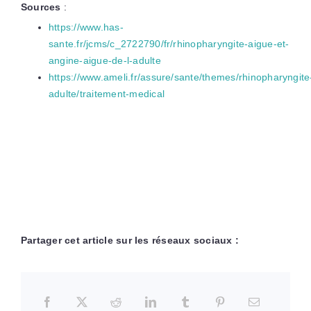
Sources
:
https://www.has-
sante.fr/jcms/c_2722790/fr/rhinopharyngite-aigue-et-
angine-aigue-de-l-adulte
https://www.ameli.fr/assure/sante/themes/rhinopharyngite
adulte/traitement-medical
Partager cet article sur les réseaux sociaux :