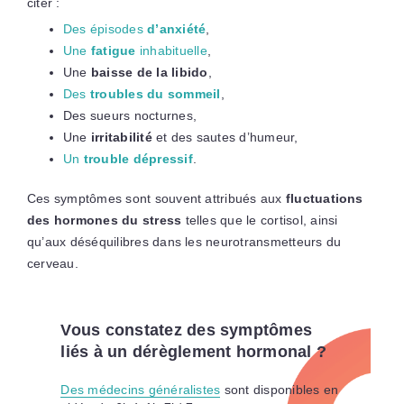
citer :
Des épisodes
d’anxiété
,
Une
fatigue
inhabituelle
,
Une
baisse de la libido
,
Des
troubles du sommeil
,
Des sueurs nocturnes,
Une
irritabilité
et des sautes d’humeur,
Un
trouble dépressif
.
Ces symptômes sont souvent attribués aux
fluctuations
des hormones du stress
telles que le cortisol, ainsi
qu’aux déséquilibres dans les neurotransmetteurs du
cerveau.
Vous constatez des symptômes
liés à un dérèglement hormonal ?
Des médecins généralistes
sont disponibles en