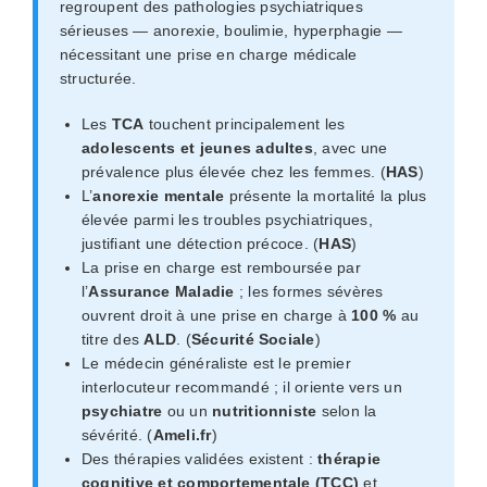
regroupent des pathologies psychiatriques
sérieuses — anorexie, boulimie, hyperphagie —
nécessitant une prise en charge médicale
structurée.
Les
TCA
touchent principalement les
adolescents et jeunes adultes
, avec une
prévalence plus élevée chez les femmes. (
HAS
)
L’
anorexie mentale
présente la mortalité la plus
élevée parmi les troubles psychiatriques,
justifiant une détection précoce. (
HAS
)
La prise en charge est remboursée par
l’
Assurance Maladie
; les formes sévères
ouvrent droit à une prise en charge à
100 %
au
titre des
ALD
. (
Sécurité Sociale
)
Le médecin généraliste est le premier
interlocuteur recommandé ; il oriente vers un
psychiatre
ou un
nutritionniste
selon la
sévérité. (
Ameli.fr
)
Des thérapies validées existent :
thérapie
cognitive et comportementale (TCC)
et