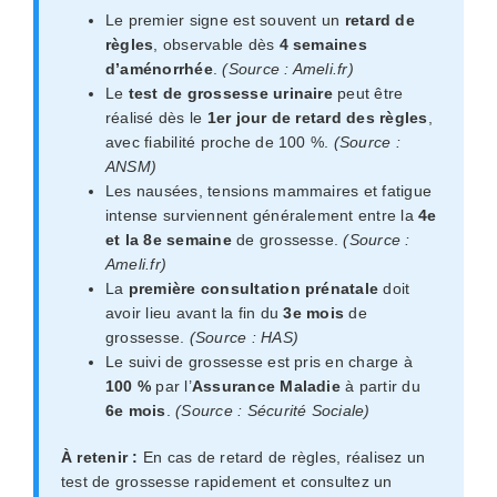
Le premier signe est souvent un
retard de
règles
, observable dès
4 semaines
d’aménorrhée
.
(Source : Ameli.fr)
Le
test de grossesse urinaire
peut être
réalisé dès le
1er jour de retard des règles
,
avec fiabilité proche de 100 %.
(Source :
ANSM)
Les nausées, tensions mammaires et fatigue
intense surviennent généralement entre la
4e
et la 8e semaine
de grossesse.
(Source :
Ameli.fr)
La
première consultation prénatale
doit
avoir lieu avant la fin du
3e mois
de
grossesse.
(Source : HAS)
Le suivi de grossesse est pris en charge à
100 %
par l’
Assurance Maladie
à partir du
6e mois
.
(Source : Sécurité Sociale)
À retenir :
En cas de retard de règles, réalisez un
test de grossesse rapidement et consultez un