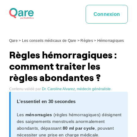
Skip
to
Connexion
content
Qare
>
Les conseils médicaux de Qare
>
Règles
>
Hémorragiques
Règles hémorragiques :
comment traiter les
règles abondantes ?
Contenu validé par
Dr. Caroline Alvarez, médecin généraliste
.
L’essentiel en 30 secondes
Les
ménorragies
(règles hémorragiques) désignent
des saignements menstruels anormalement
abondants, dépassant
80 ml par cycle
, pouvant
nécessiter une prise en charge médicale.