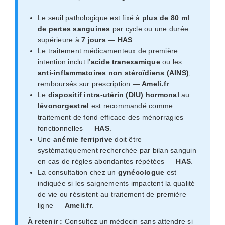
Le seuil pathologique est fixé à
plus de 80 ml
de pertes sanguines
par cycle ou une durée
supérieure à
7 jours
—
HAS
.
Le traitement médicamenteux de première
intention inclut l’
acide tranexamique
ou les
anti-inflammatoires non stéroïdiens (AINS)
,
remboursés sur prescription —
Ameli.fr
.
Le
dispositif intra-utérin (DIU) hormonal
au
lévonorgestrel
est recommandé comme
traitement de fond efficace des ménorragies
fonctionnelles —
HAS
.
Une
anémie ferriprive
doit être
systématiquement recherchée par bilan sanguin
en cas de règles abondantes répétées —
HAS
.
La consultation chez un
gynécologue
est
indiquée si les saignements impactent la qualité
de vie ou résistent au traitement de première
ligne —
Ameli.fr
.
À retenir :
Consultez un médecin sans attendre si