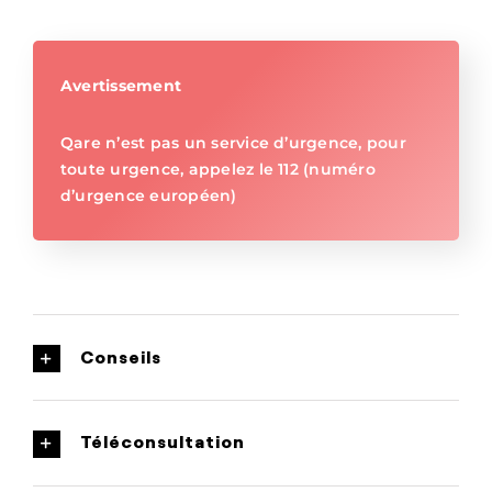
Avertissement
Qare n’est pas un service d’urgence, pour
toute urgence, appelez le 112 (numéro
d’urgence européen)
Conseils
Téléconsultation