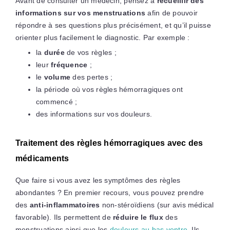
Avant de consulter un médecin, pensez à
recueillir des
informations sur vos menstruations
afin de pouvoir
répondre à ses questions plus précisément, et qu’il puisse
orienter plus facilement le diagnostic. Par exemple :
la
durée
de vos règles ;
leur
fréquence
;
le
volume
des pertes ;
la période où vos règles hémorragiques ont
commencé ;
des informations sur vos douleurs.
Traitement des règles hémorragiques avec des
médicaments
Que faire si vous avez les symptômes des règles
abondantes ? En premier recours, vous pouvez prendre
des
anti-inflammatoires
non-stéroïdiens (sur avis médical
favorable). Ils permettent de
réduire le flux
des
menstruations ainsi que les
douleurs au bas ventre
. Ils