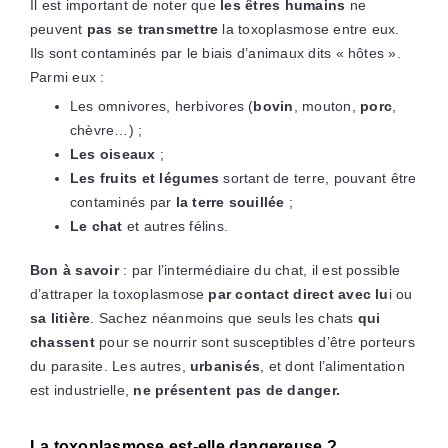
Il est important de noter que
les êtres humains
ne
peuvent
pas se transmettre
la toxoplasmose entre eux.
Ils sont contaminés par le biais d’animaux dits « hôtes ».
Parmi eux :
Les omnivores, herbivores (
bovin
, mouton,
porc
,
chèvre…) ;
Les oiseaux
;
Les fruits et légumes
sortant de terre, pouvant être
contaminés par
la terre souillée
;
Le chat
et autres félins.
Bon à savoir
: par l’intermédiaire du chat, il est possible
d’attraper la toxoplasmose
par contact direct avec lu
i ou
sa litière
. Sachez néanmoins que seuls les chats
qui
chassent
pour se nourrir sont susceptibles d’être porteurs
du parasite. Les autres,
urbanisés
, et dont l’alimentation
est industrielle,
ne présentent pas de danger.
La toxoplasmose est-elle dangereuse ?