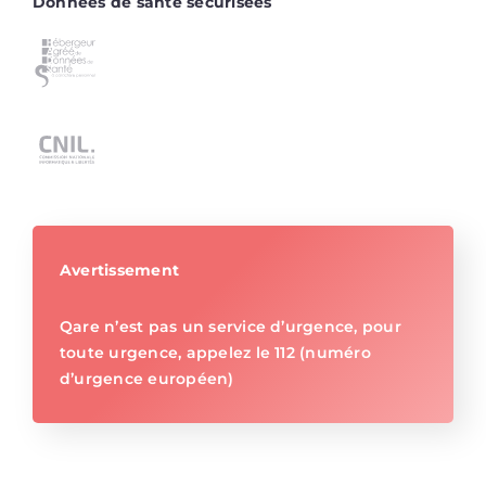
Données de santé sécurisées
Avertissement
Qare n’est pas un service d’urgence, pour
toute urgence, appelez le 112 (numéro
d’urgence européen)