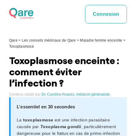
Skip
to
Connexion
content
Qare
>
Les conseils médicaux de Qare
>
Maladie femme enceinte
>
Toxoplasmose
Toxoplasmose enceinte :
comment éviter
l’infection ?
Contenu validé par
Dr. Caroline Alvarez, médecin généraliste
.
L’essentiel en 30 secondes
La
toxoplasmose
est une infection parasitaire
causée par
Toxoplasma gondii
, particulièrement
dangereuse pour le fœtus en cas de primo-infection