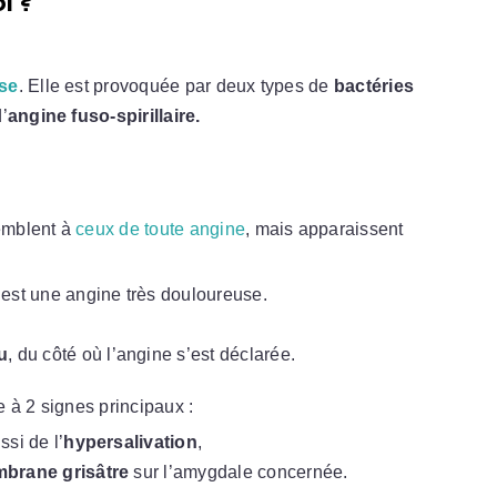
i ?
se
. Elle est provoquée par deux types de
bactéries
’
angine fuso-spirillaire.
emblent à
ceux de toute angine
, mais apparaissent
’est une angine très douloureuse.
u
, du côté où l’angine s’est déclarée.
 à 2 signes principaux :
ssi de l’
hypersalivation
,
brane grisâtre
sur l’amygdale concernée.