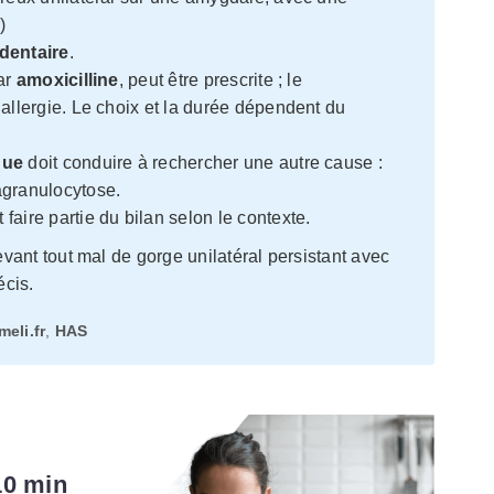
)
dentaire
.
par
amoxicilline
, peut être prescrite ; le
allergie. Le choix et la durée dépendent du
que
doit conduire à rechercher une autre cause :
agranulocytose.
aire partie du bilan selon le contexte.
ant tout mal de gorge unilatéral persistant avec
écis.
meli.fr
,
HAS
10 min