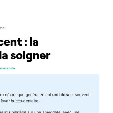
cent
ent : la
la soigner
énéraliste
.
éro-nécrotique généralement
unilatérale
, souvent
foyer bucco-dentaire.
ureux unilatéral sur une amygdale, avec une