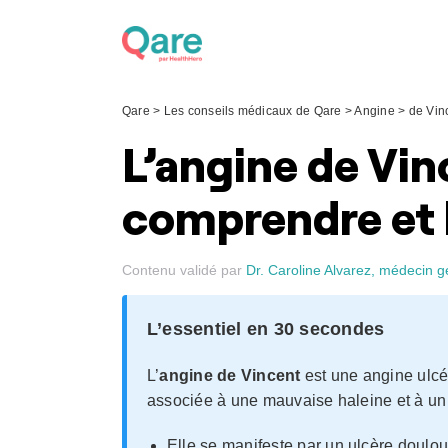
Skip
to
content
Qare
>
Les conseils médicaux de Qare
>
Angine
>
de Vin
L’angine de Vinc
comprendre et 
Contenu validé par
Dr. Caroline Alvarez, médecin g
L’essentiel en 30 secondes
L’
angine de Vincent
est une angine ulc
associée à une mauvaise haleine et à un 
Elle se manifeste par un ulcère doulo