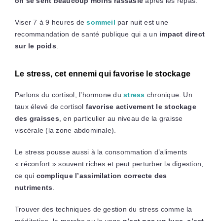
on se sent beaucoup moins rassasié
après les repas.
Viser 7 à 9 heures de
sommeil
par nuit est une
recommandation de santé publique qui a un
impact direct
sur le poids
.
Le stress, cet ennemi qui favorise le stockage
Parlons du cortisol, l’hormone du
stress
chronique. Un
taux élevé de cortisol
favorise activement le stockage
des graisses
, en particulier au niveau de la graisse
viscérale (la zone abdominale).
Le stress pousse aussi à la consommation d’aliments
« réconfort » souvent riches et peut perturber la digestion,
ce qui
complique l’assimilation correcte des
nutriments
.
Trouver des techniques de gestion du stress comme la
méditation, la marche ou le yoga
n’est pas un luxe, c’est