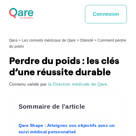
Skip
to
Connexion
content
Qare
>
Les conseils médicaux de Qare
>
Obésité
>
Comment perdre
du poids
Perdre du poids : les clés
d’une réussite durable
Contenu validé par
la Direction médicale de Qare
.
Sommaire de l'article
Qare Shape : Atteignez vos objectifs avec un
suivi médical personnalisé