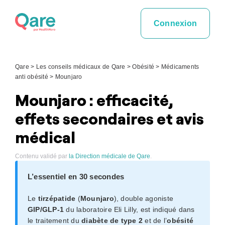
Skip
to
Connexion
content
Qare
>
Les conseils médicaux de Qare
>
Obésité
>
Médicaments
anti obésité
>
Mounjaro
Mounjaro : efficacité,
effets secondaires et avis
médical
Contenu validé par
la Direction médicale de Qare
.
L’essentiel en 30 secondes
Le
tirzépatide
(
Mounjaro
), double agoniste
GIP/GLP-1
du laboratoire Eli Lilly, est indiqué dans
le traitement du
diabète de type 2
et de l’
obésité