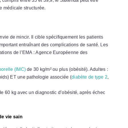
, compris entre 35 et 39,9, le Saxenda peut être
e médicale structurée.
ie de mincir. Il cible spécifiquement les patients
important entraînant des complications de santé. Les
ications de l’EMA :
Agence Européenne des
orelle (IMC)
de 30 kg/m² ou plus (obésité). Adultes :
oids) ET une pathologie associée (
diabète de type 2
,
de 60 kg avec un diagnostic d’obésité, après échec
e vie sain