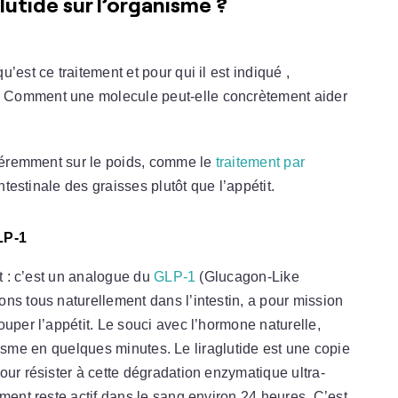
utide sur l’organisme ?
’est ce traitement et pour qui il est indiqué ,
 Comment une molecule peut-elle concrètement aider
fféremment sur le poids, comme le
traitement par
ntestinale des graisses plutôt que l’appétit.
LP-1
nt : c’est un analogue du
GLP-1
(Glucagon-Like
ns tous naturellement dans l’intestin, a pour mission
uper l’appétit. Le souci avec l’hormone naturelle,
ganisme en quelques minutes. Le liraglutide est une copie
our résister à cette dégradation enzymatique ultra-
ment reste actif dans le sang environ 24 heures. C’est