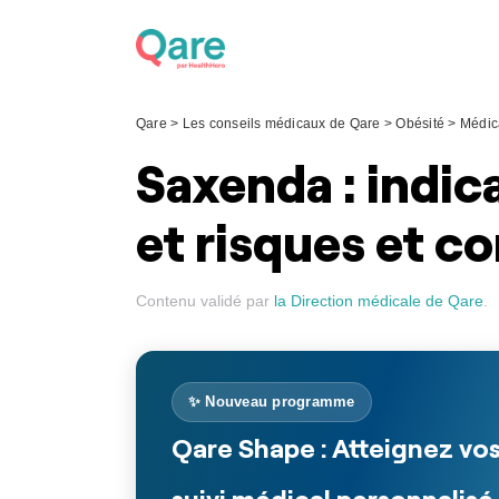
Skip
to
content
Qare
>
Les conseils médicaux de Qare
>
Obésité
>
Médic
Saxenda : indica
et risques et c
Contenu validé par
la Direction médicale de Qare
.
✨ Nouveau programme
Qare Shape : Atteignez vos