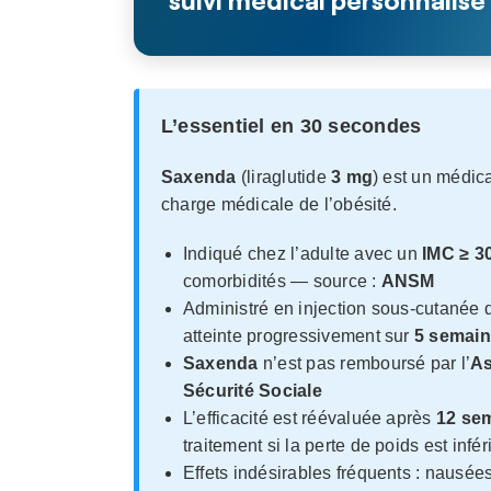
suivi médical personnalisé
L’essentiel en 30 secondes
Saxenda
(liraglutide
3 mg
) est un médi
charge médicale de l’obésité.
Indiqué chez l’adulte avec un
IMC ≥ 3
comorbidités — source :
ANSM
Administré en injection sous-cutanée 
atteinte progressivement sur
5 semai
Saxenda
n’est pas remboursé par l’
As
Sécurité Sociale
L’efficacité est réévaluée après
12 se
traitement si la perte de poids est infé
Effets indésirables fréquents : nausé