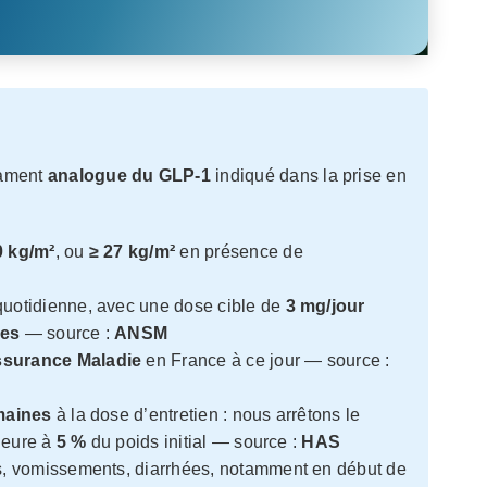
cament
analogue du GLP-1
indiqué dans la prise en
0 kg/m²
, ou
≥ 27 kg/m²
en présence de
quotidienne, avec une dose cible de
3 mg/jour
nes
— source :
ANSM
surance Maladie
en France à ce jour — source :
maines
à la dose d’entretien : nous arrêtons le
rieure à
5 %
du poids initial — source :
HAS
es, vomissements, diarrhées, notamment en début de