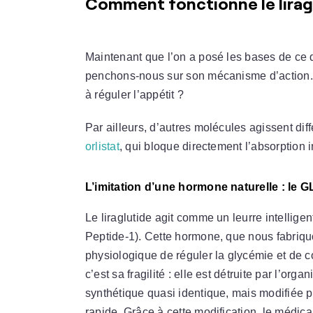
Comment fonctionne le liragl
Maintenant que l’on a posé les bases de ce qu
penchons-nous sur son mécanisme d’action.
à réguler l’appétit ?
Par ailleurs, d’autres molécules agissent di
orlistat
, qui bloque directement l’absorption i
L’imitation d’une hormone naturelle : le G
Le liraglutide agit comme un leurre intellige
Peptide-1). Cette hormone, que nous fabriquo
physiologique de réguler la glycémie et de co
c’est sa fragilité : elle est détruite par l’or
synthétique quasi identique, mais modifiée p
rapide. Grâce à cette modification, le médica