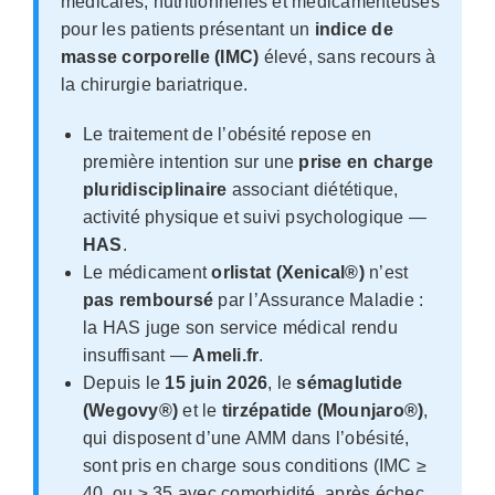
médicales, nutritionnelles et médicamenteuses
pour les patients présentant un
indice de
masse corporelle (IMC)
élevé, sans recours à
la chirurgie bariatrique.
Le traitement de l’obésité repose en
première intention sur une
prise en charge
pluridisciplinaire
associant diététique,
activité physique et suivi psychologique —
HAS
.
Le médicament
orlistat (Xenical®)
n’est
pas remboursé
par l’Assurance Maladie :
la HAS juge son service médical rendu
insuffisant —
Ameli.fr
.
Depuis le
15 juin 2026
, le
sémaglutide
(Wegovy®)
et le
tirzépatide (Mounjaro®)
,
qui disposent d’une AMM dans l’obésité,
sont pris en charge sous conditions (IMC ≥
40, ou ≥ 35 avec comorbidité, après échec