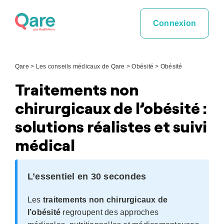
Skip
to
Connexion
content
Qare
>
Les conseils médicaux de Qare
>
Obésité
>
Obésité
Traitements non
chirurgicaux de l’obésité :
solutions réalistes et suivi
médical
L’essentiel en 30 secondes
Les
traitements non chirurgicaux de
l’obésité
regroupent des approches