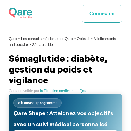
Skip
to
Connexion
content
Qare
>
Les conseils médicaux de Qare
>
Obésité
>
Médicaments
anti obésité
>
Sémaglutide
Sémaglutide : diabète,
gestion du poids et
vigilance
Contenu validé par
la Direction médicale de Qare
.
✨ Nouveau programme
Qare Shape : Atteignez vos objectifs
avec un suivi médical personnalisé