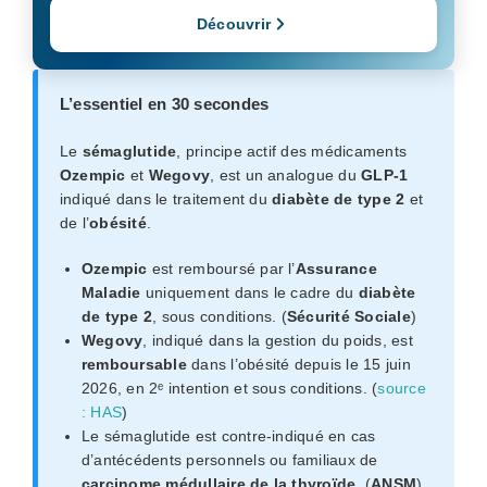
Découvrir
L’essentiel en 30 secondes
Le
sémaglutide
, principe actif des médicaments
Ozempic
et
Wegovy
, est un analogue du
GLP-1
indiqué dans le traitement du
diabète de type 2
et
de l’
obésité
.
Ozempic
est remboursé par l’
Assurance
Maladie
uniquement dans le cadre du
diabète
de type 2
, sous conditions. (
Sécurité Sociale
)
Wegovy
, indiqué dans la gestion du poids, est
remboursable
dans l’obésité depuis le 15 juin
2026, en 2ᵉ intention et sous conditions. (
source
: HAS
)
Le sémaglutide est contre-indiqué en cas
d’antécédents personnels ou familiaux de
carcinome médullaire de la thyroïde
. (
ANSM
)