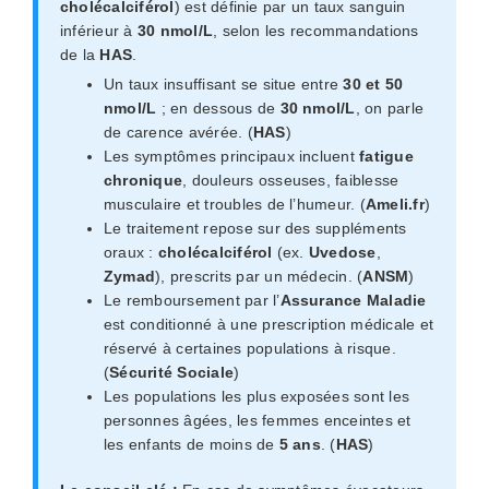
cholécalciférol
) est définie par un taux sanguin
inférieur à
30 nmol/L
, selon les recommandations
de la
HAS
.
Un taux insuffisant se situe entre
30 et 50
nmol/L
; en dessous de
30 nmol/L
, on parle
de carence avérée. (
HAS
)
Les symptômes principaux incluent
fatigue
chronique
, douleurs osseuses, faiblesse
musculaire et troubles de l’humeur. (
Ameli.fr
)
Le traitement repose sur des suppléments
oraux :
cholécalciférol
(ex.
Uvedose
,
Zymad
), prescrits par un médecin. (
ANSM
)
Le remboursement par l’
Assurance Maladie
est conditionné à une prescription médicale et
réservé à certaines populations à risque.
(
Sécurité Sociale
)
Les populations les plus exposées sont les
personnes âgées, les femmes enceintes et
les enfants de moins de
5 ans
. (
HAS
)