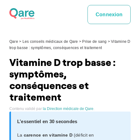
Skip
to
Connexion
content
Qare
>
Les conseils médicaux de Qare
>
Prise de sang
>
Vitamine D
trop basse : symptômes, conséquences et traitement
Vitamine D trop basse :
symptômes,
conséquences et
traitement
Contenu validé par
la Direction médicale de Qare
.
L’essentiel en 30 secondes
La
carence en vitamine D
(déficit en