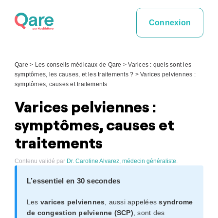
Skip
to
Connexion
content
Qare
>
Les conseils médicaux de Qare
>
Varices : quels sont les
symptômes, les causes, et les traitements ?
>
Varices pelviennes :
symptômes, causes et traitements
Varices pelviennes :
symptômes, causes et
traitements
Contenu validé par
Dr. Caroline Alvarez, médecin généraliste
.
L’essentiel en 30 secondes
Les
varices pelviennes
, aussi appelées
syndrome
de congestion pelvienne (SCP)
, sont des