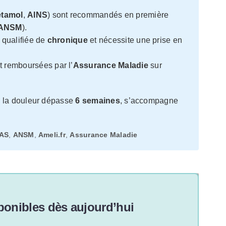
étamol
,
AINS
) sont recommandés en première
ANSM
).
t qualifiée de
chronique
et nécessite une prise en
 remboursées par l’
Assurance Maladie
sur
 la douleur dépasse
6 semaines
, s’accompagne
AS
,
ANSM
,
Ameli.fr
,
Assurance Maladie
onibles dès aujourd’hui