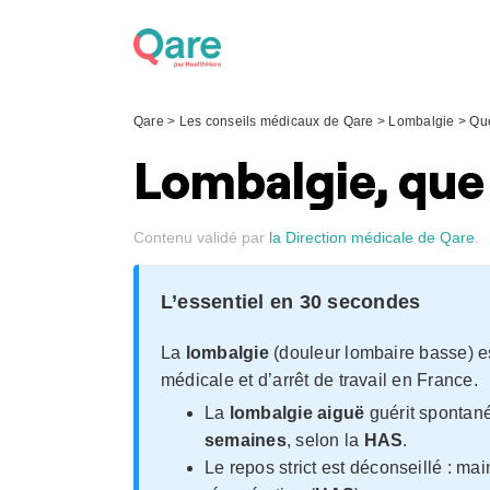
Skip
to
content
Qare
>
Les conseils médicaux de Qare
>
Lombalgie
>
Que
Lombalgie, que 
Contenu validé par
la Direction médicale de Qare
.
L’essentiel en 30 secondes
La
lombalgie
(douleur lombaire basse) e
médicale et d’arrêt de travail en France.
La
lombalgie aiguë
guérit sponta
semaines
, selon la
HAS
.
Le repos strict est déconseillé : ma