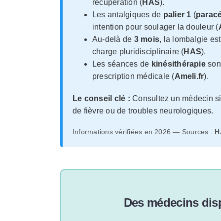
récupération (
HAS
).
Les antalgiques de
palier 1
(
parac
intention pour soulager la douleur (
Au-delà de
3 mois
, la lombalgie es
charge pluridisciplinaire (
HAS
).
Les séances de
kinésithérapie
sont
prescription médicale (
Ameli.fr
).
Le conseil clé :
Consultez un médecin si
de fièvre ou de troubles neurologiques.
Informations vérifiées en 2026 — Sources :
H
Des médecins disp