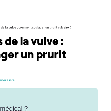
e la vulve : comment soulager un prurit vulvaire ?
e la vulve :
er un prurit
énéraliste
.
 médical ?