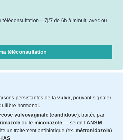
téléconsultation – 7j/7 de 6h à minuit, avec ou
ma téléconsultation
sons persistantes de la
vulve
, pouvant signaler
quilibre hormonal.
cose vulvovaginale
(
candidose
), traitée par
trimazole
ou le
miconazole
— selon l’
ANSM
.
te un traitement antibiotique (ex.
métronidazole
)
HAS
.