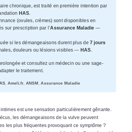
aire chronique, est traité en première intention par
andation
HAS
.
nnance (ovules, crèmes) sont disponibles en
 sur prescription par l’
Assurance Maladie
—
quée si les démangeaisons durent plus de
7 jours
ales, douleurs ou lésions visibles —
HAS
.
prolongée et consultez un médecin ou une sage-
dapter le traitement.
AS
,
Ameli.fr
,
ANSM
,
Assurance Maladie
es intimes est une sensation particulièrement gênante.
vécus, les démangeaisons de la vulve peuvent
uses les plus fréquentes provoquant ce symptôme ?