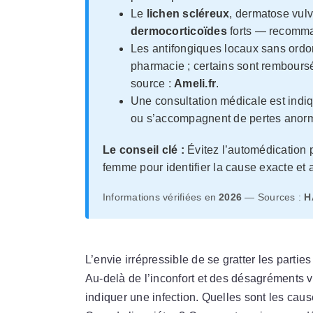
Le
lichen scléreux
, dermatose vulv
dermocorticoïdes
forts — recomm
Les antifongiques locaux sans ordo
pharmacie ; certains sont remboursés
source :
Ameli.fr
.
Une consultation médicale est indi
ou s’accompagnent de pertes anorm
Le conseil clé :
Évitez l’automédication 
femme pour identifier la cause exacte et a
Informations vérifiées en
2026
— Sources :
H
L’envie irrépressible de se gratter les parti
Au-delà de l’inconfort et des désagréments 
indiquer une infection. Quelles sont les ca