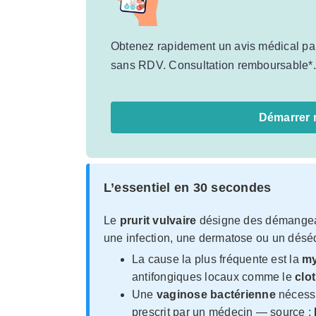
Obtenez rapidement un avis médical par 
sans RDV. Consultation remboursable*.
Démarrer 
L’essentiel en 30 secondes
Le
prurit vulvaire
désigne des démangeai
une infection, une dermatose ou un désé
La cause la plus fréquente est la
my
antifongiques locaux comme le
clo
Une
vaginose bactérienne
nécessi
prescrit par un médecin — source :