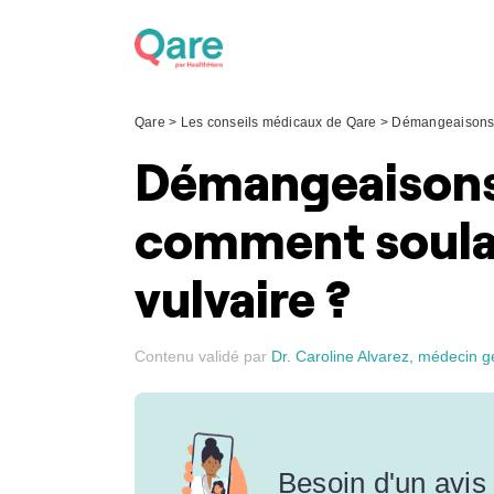
Skip
to
content
Qare
>
Les conseils médicaux de Qare
>
Démangeaisons d
Démangeaisons d
comment soulag
vulvaire ?
Contenu validé par
Dr. Caroline Alvarez, médecin g
Besoin d'un avis