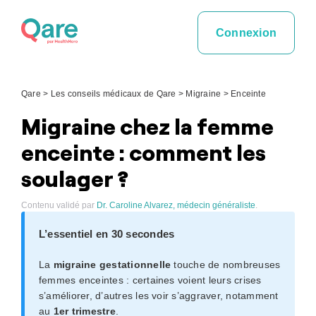
Skip
to
Connexion
content
Qare
>
Les conseils médicaux de Qare
>
Migraine
>
Enceinte
Migraine chez la femme
enceinte : comment les
soulager ?
Contenu validé par
Dr. Caroline Alvarez, médecin généraliste
.
L’essentiel en 30 secondes
La
migraine gestationnelle
touche de nombreuses
femmes enceintes : certaines voient leurs crises
s’améliorer, d’autres les voir s’aggraver, notamment
au
1er trimestre
.