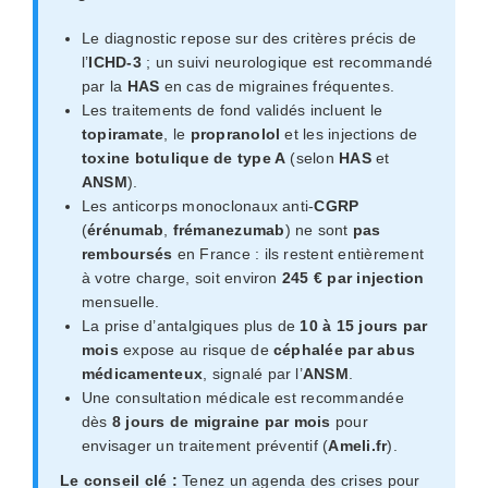
Le diagnostic repose sur des critères précis de
l’
ICHD-3
; un suivi neurologique est recommandé
par la
HAS
en cas de migraines fréquentes.
Les traitements de fond validés incluent le
topiramate
, le
propranolol
et les injections de
toxine botulique de type A
(selon
HAS
et
ANSM
).
Les anticorps monoclonaux anti-
CGRP
(
érénumab
,
frémanezumab
) ne sont
pas
remboursés
en France : ils restent entièrement
à votre charge, soit environ
245 € par injection
mensuelle.
La prise d’antalgiques plus de
10 à 15 jours par
mois
expose au risque de
céphalée par abus
médicamenteux
, signalé par l’
ANSM
.
Une consultation médicale est recommandée
dès
8 jours de migraine par mois
pour
envisager un traitement préventif (
Ameli.fr
).
Le conseil clé :
Tenez un agenda des crises pour