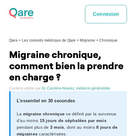
Skip
to
Connexion
content
Qare
>
Les conseils médicaux de Qare
>
Migraine
>
Chronique
Migraine chronique,
comment bien la prendre
en charge ?
Contenu validé par
Dr. Caroline Alvarez, médecin généraliste
.
L’essentiel en 30 secondes
La
migraine chronique
se définit par la survenue
d’au moins
15 jours de céphalées par mois
pendant plus de
3 mois
, dont au moins
8 jours de
migraines
caractérisées.