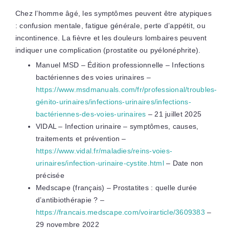
Chez l’homme âgé, les symptômes peuvent être atypiques
: confusion mentale, fatigue générale, perte d’appétit, ou
incontinence. La fièvre et les douleurs lombaires peuvent
indiquer une complication (prostatite ou pyélonéphrite).
Manuel MSD – Édition professionnelle – Infections
bactériennes des voies urinaires –
https://www.msdmanuals.com/fr/professional/troubles-
génito-urinaires/infections-urinaires/infections-
bactériennes-des-voies-urinaires
– 21 juillet 2025
VIDAL – Infection urinaire – symptômes, causes,
traitements et prévention –
https://www.vidal.fr/maladies/reins-voies-
urinaires/infection-urinaire-cystite.html
– Date non
précisée
Medscape (français) – Prostatites : quelle durée
d’antibiothérapie ? –
https://francais.medscape.com/voirarticle/3609383
–
29 novembre 2022