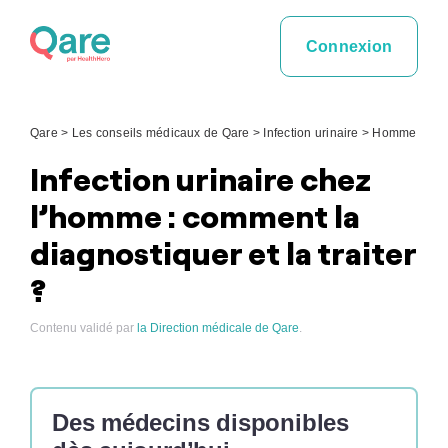
Skip
to
Connexion
content
Qare
>
Les conseils médicaux de Qare
>
Infection urinaire
>
Homme
Infection urinaire chez
l’homme : comment la
diagnostiquer et la traiter
?
Contenu validé par
la Direction médicale de Qare
.
Des médecins disponibles