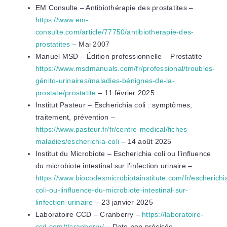
EM Consulte – Antibiothérapie des prostatites –
https://www.em-
consulte.com/article/77750/antibiotherapie-des-
prostatites
– Mai 2007
Manuel MSD – Édition professionnelle – Prostatite –
https://www.msdmanuals.com/fr/professional/troubles-
génito-urinaires/maladies-bénignes-de-la-
prostate/prostatite
– 11 février 2025
Institut Pasteur – Escherichia coli : symptômes,
traitement, prévention –
https://www.pasteur.fr/fr/centre-medical/fiches-
maladies/escherichia-coli
– 14 août 2025
Institut du Microbiote – Escherichia coli ou l’influence
du microbiote intestinal sur l’infection urinaire –
https://www.biocodexmicrobiotainstitute.com/fr/escherichi
coli-ou-linfluence-du-microbiote-intestinal-sur-
linfection-urinaire
– 23 janvier 2025
Laboratoire CCD – Cranberry –
https://laboratoire-
ccd.com/t/cranberry/
– Date non précisée