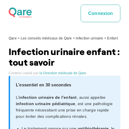
Skip
to
Connexion
content
Qare
>
Les conseils médicaux de Qare
>
Infection urinaire
>
Enfant
Infection urinaire enfant :
tout savoir​
Contenu validé par
la Direction médicale de Qare
.
L’essentiel en 30 secondes
L’
infection urinaire de l’enfant
, aussi appelée
infection urinaire pédiatrique
, est une pathologie
fréquente nécessitant une prise en charge rapide
pour éviter des complications rénales.
Le traitement repose sur une
antibiothérapie
, le