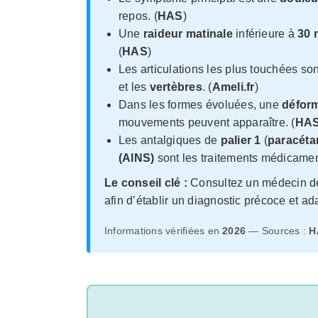
repos. (
HAS
)
Une
raideur matinale
inférieure à
30 
(
HAS
)
Les articulations les plus touchées son
et les
vertèbres
. (
Ameli.fr
)
Dans les formes évoluées, une
déform
mouvements peuvent apparaître. (
HA
Les antalgiques de
palier 1
(
paracéta
(AINS)
sont les traitements médicamen
Le conseil clé :
Consultez un médecin dès
afin d’établir un diagnostic précoce et ad
Informations vérifiées en
2026
— Sources :
H