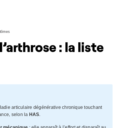
tômes
rthrose : la liste
ladie articulaire dégénérative chronique touchant
nce, selon la
HAS
.
r mécanique
: elle apparaît à l’effort et disparaît au