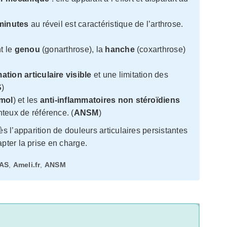
minutes
au réveil est caractéristique de l’arthrose.
t le
genou
(gonarthrose), la
hanche
(coxarthrose)
ation articulaire visible
et une limitation des
S
)
mol
) et les
anti-inflammatoires non stéroïdiens
teux de référence. (
ANSM
)
 l’apparition de douleurs articulaires persistantes
apter la prise en charge.
AS
,
Ameli.fr
,
ANSM