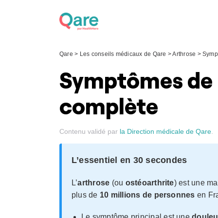
Skip
to
content
Qare
>
Les conseils médicaux de Qare
>
Arthrose
>
Symp
Symptômes de l’a
complète
Contenu validé par
la Direction médicale de Qare
.
L’essentiel en 30 secondes
L’
arthrose
(ou
ostéoarthrite
) est une ma
plus de
10 millions de personnes
en Fra
Le symptôme principal est une
douleu