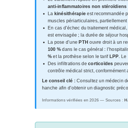
anti-inflammatoires non stéroïdiens
La
kinésithérapie
est recommandée pour
muscles périarticulaires, partiellement
En cas d’échec du traitement médical,
est envisagée ; la durée de séjour ho
La pose d’une
PTH
ouvre droit à un r
100 %
dans le cas général : l’hospital
%
et la prothèse selon le tarif
LPP
. Le
Des infiltrations de
corticoïdes
peuven
contrôle médical strict, conformément
Le conseil clé :
Consultez un médecin dès
hanche afin d’obtenir un diagnostic préco
Informations vérifiées en 2026 — Sources :
H