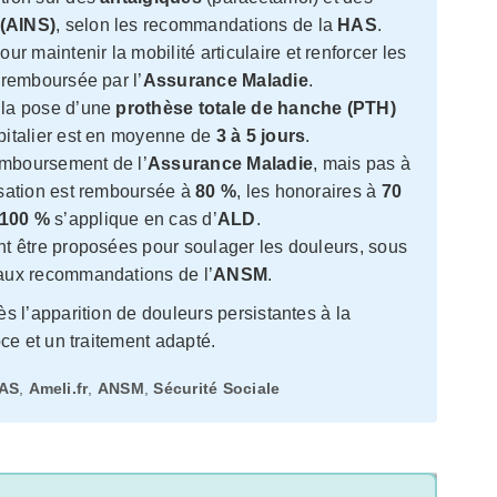
 (AINS)
, selon les recommandations de la
HAS
.
 maintenir la mobilité articulaire et renforcer les
 remboursée par l’
Assurance Maladie
.
 la pose d’une
prothèse totale de hanche (PTH)
spitalier est en moyenne de
3 à 5 jours
.
emboursement de l’
Assurance Maladie
, mais pas à
isation est remboursée à
80 %
, les honoraires à
70
100 %
s’applique en cas d’
ALD
.
t être proposées pour soulager les douleurs, sous
 aux recommandations de l’
ANSM
.
 l’apparition de douleurs persistantes à la
ce et un traitement adapté.
AS
,
Ameli.fr
,
ANSM
,
Sécurité Sociale