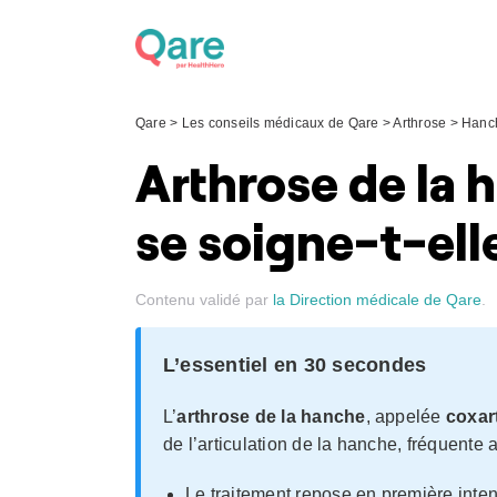
Skip
to
content
Qare
>
Les conseils médicaux de Qare
>
Arthrose
>
Hanc
Arthrose de la
se soigne-t-ell
Contenu validé par
la Direction médicale de Qare
.
L’essentiel en 30 secondes
L’
arthrose de la hanche
, appelée
coxar
de l’articulation de la hanche, fréquente
Le traitement repose en première inte