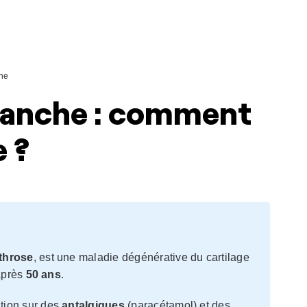
he
 hanche : comment
e ?
throse
, est une maladie dégénérative du cartilage
 après
50 ans
.
ntion sur des
antalgiques
(paracétamol) et des