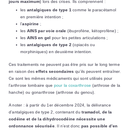
jours maximum
) lors des crises. Ils comprennent :
les
antalgiques de type 1
comme le paracétamol
en première intention ;
l’
aspirine
;
les
AINS par voie orale
(ibuprofène, kétoprofène) ;
les
AINS en gel
pour les petites articulations ;
les
antalgiques de type 2
(opiacés ou
morphiniques) en deuxième intention.
Ces traitements ne peuvent pas être pris sur le long terme
en raison des
effets secondaires
qu’ils peuvent entraîner.
Ce sont les mêmes médicaments qui sont utilisés pour
l’arthrose lombaire que
pour la coxarthrose
(arthrose de la
hanche) ou gonarthrose (arthrose du genou).
A noter : à partir du 1er décembre 2024, la délivrance
d’antalgiques de type 2, contenant du
tramadol, de la
codéine et de la dihydrocodéine nécessite une
ordonnance sécurisée
. Il n’est donc
pas possible d’en