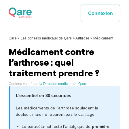
Skip
to
Connexion
content
Qare
>
Les conseils médicaux de Qare
>
Arthrose
>
Médicament
Médicament contre
l’arthrose : quel
traitement prendre ?
Contenu validé par
la Direction médicale de Qare
.
L’essentiel en 30 secondes
Les médicaments de l’arthrose soulagent la
douleur, mais ne réparent pas le cartilage.
Le paracétamol reste l’antalgique de
première