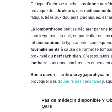
Ce type d’arthrose touche la
colonne vertéb
provoque des
douleurs
, des
raidissement
fatigue, liées aux douleurs chroniques, est 
La
lombarthrose
peut se déclarer par une
l
sont fréquentes la nuit, en particulier en cas
inflammatoires
de type arthrite, conséquenc
fourmillements
à cause de l’arthrose lombair
proximité du
nerf rachidien
. C’est toutefois
lombaire
sont donc nombreuses et peuvent ê
Bon à savoir
: l’
arthrose zygapophysaire
e
provoquer des
douleurs des cervicales
jusqu
Pas de médecin disponible ? Ob
Qare