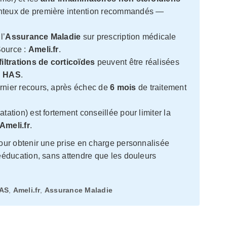
nteux de première intention recommandés —
l’
Assurance Maladie
sur prescription médicale
Source :
Ameli.fr
.
filtrations de corticoïdes
peuvent être réalisées
:
HAS
.
rnier recours, après échec de
6 mois
de traitement
.
tation) est fortement conseillée pour limiter la
Ameli.fr
.
ur obtenir une prise en charge personnalisée
éducation, sans attendre que les douleurs
AS
,
Ameli.fr
,
Assurance Maladie