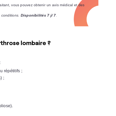
raitant, vous pouvez obtenir un avis médical et des
 conditions.
Disponibilités 7 j/ 7
.
arthrose lombaire ?
:
u répétitifs ;
) ;
liose).