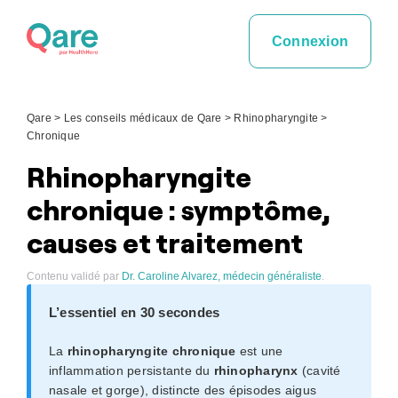
Skip
to
Connexion
content
Qare
>
Les conseils médicaux de Qare
>
Rhinopharyngite
>
Chronique
Rhinopharyngite
chronique : symptôme,
causes et traitement
Contenu validé par
Dr. Caroline Alvarez, médecin généraliste
.
L’essentiel en 30 secondes
La
rhinopharyngite chronique
est une
inflammation persistante du
rhinopharynx
(cavité
nasale et gorge), distincte des épisodes aigus