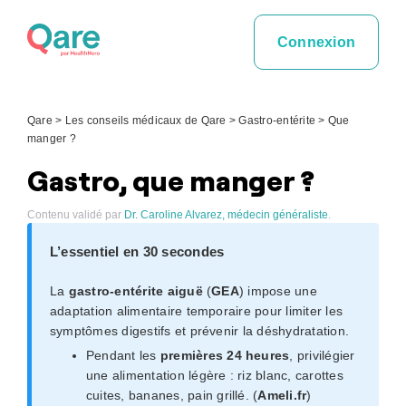
Skip
to
Connexion
content
Qare
>
Les conseils médicaux de Qare
>
Gastro-entérite
>
Que
manger ?
Gastro, que manger ?
Contenu validé par
Dr. Caroline Alvarez, médecin généraliste
.
L’essentiel en 30 secondes
La
gastro-entérite aiguë
(
GEA
) impose une
adaptation alimentaire temporaire pour limiter les
symptômes digestifs et prévenir la déshydratation.
Pendant les
premières 24 heures
, privilégier
une alimentation légère : riz blanc, carottes
cuites, bananes, pain grillé. (
Ameli.fr
)