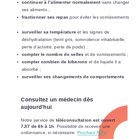
continuer à l’alimenter normalement
sans changer
ses aliments ;
fractionner ses repas
pour éviter les vomissements
;
surveiller sa température
et les signes de
déshydratation (teint gris, somnolence inhabituelle,
perte d’activité, perte de poids) ;
compter le nombre de selles
et de vomissements ;
compter combien de biberons
et de liquide il a
absorbé ;
surveiller ses changements de comportements
.
Consultez un médecin dès
aujourd'hui
Notre service de
téléconsultation est ouvert
7J/7 de 6h à 1h
. Possibilité de recevoir une
ordonnance, si nécessaire.
Prochain RDV
.