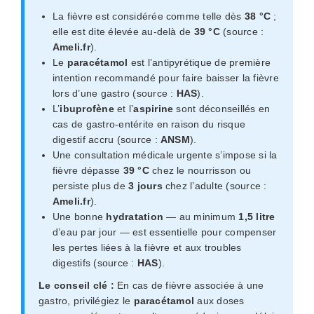
La fièvre est considérée comme telle dès
38 °C
;
elle est dite élevée au-delà de
39 °C
(source :
Ameli.fr
).
Le
paracétamol
est l’antipyrétique de première
intention recommandé pour faire baisser la fièvre
lors d’une gastro (source :
HAS
).
L’
ibuprofène
et l’
aspirine
sont déconseillés en
cas de gastro-entérite en raison du risque
digestif accru (source :
ANSM
).
Une consultation médicale urgente s’impose si la
fièvre dépasse
39 °C
chez le nourrisson ou
persiste plus de
3 jours
chez l’adulte (source :
Ameli.fr
).
Une bonne
hydratation
— au minimum
1,5 litre
d’eau par jour — est essentielle pour compenser
les pertes liées à la fièvre et aux troubles
digestifs (source :
HAS
).
Le conseil clé :
En cas de fièvre associée à une
gastro, privilégiez le
paracétamol
aux doses