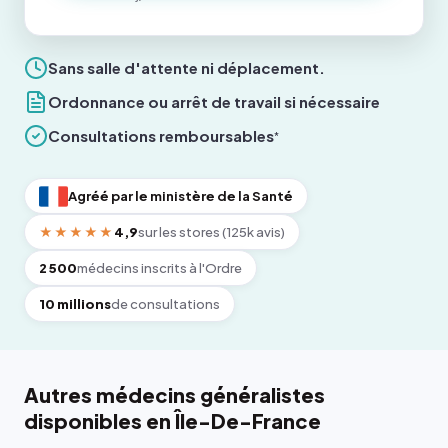
Sans salle d'attente ni déplacement.
Ordonnance ou arrêt de travail si nécessaire
Consultations remboursables
*
Agréé par le ministère de la Santé
★★★★★
4,9
sur les stores (125k avis)
2 500
médecins inscrits à l'Ordre
10 millions
de consultations
Autres médecins généralistes
disponibles en Île-De-France