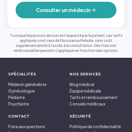
Consulter un médecin
*Lorsque le parcours de soin est respecté par le patient. Les tarifs
appliqués sont ceux de l'Assurance Maladie, sans coût
supplémentaire lié à l'accès à la consultation. Des frais non
remboursables peuvent s'appliquer en fonction des options.
SPÉCIALITÉS
NOS SERVICES
Médecin généraliste
Blog médical
Gynécologue
Équipe médicale
Pédiatre
Tarifs et remboursement
Psychiatre
Conseils médicaux
CONTACT
SÉCURITÉ
Foire aux questions
Politique de confidentialité