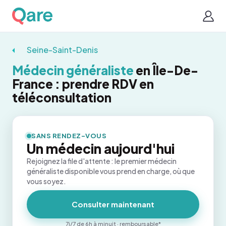
Seine-Saint-Denis
Médecin généraliste
en Île-De-
France : prendre RDV en
téléconsultation
SANS RENDEZ-VOUS
Un médecin aujourd'hui
Rejoignez la file d'attente : le premier médecin
généraliste disponible vous prend en charge, où que
vous soyez.
Consulter maintenant
7j/7 de 6h à minuit · remboursable*