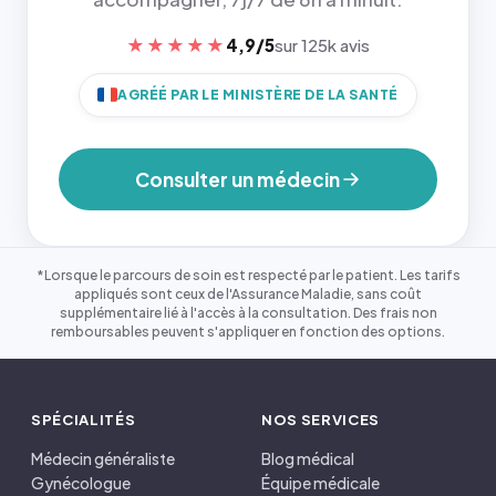
★★★★★
4,9/5
sur 125k avis
AGRÉÉ PAR LE MINISTÈRE DE LA SANTÉ
Consulter un médecin
*Lorsque le parcours de soin est respecté par le patient. Les tarifs
appliqués sont ceux de l'Assurance Maladie, sans coût
supplémentaire lié à l'accès à la consultation. Des frais non
remboursables peuvent s'appliquer en fonction des options.
SPÉCIALITÉS
NOS SERVICES
Médecin généraliste
Blog médical
Gynécologue
Équipe médicale