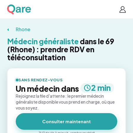
Rhone
Médecin généraliste
dans le 69
(Rhone) : prendre RDV en
téléconsultation
SANS RENDEZ-VOUS
2 min
Un médecin dans
Rejoignez la file d'attente : le premier médecin
généraliste disponible vous prend en charge, où que
vous soyez.
Consulter maintenant
7j/7 de 6h à minuit · remboursable*