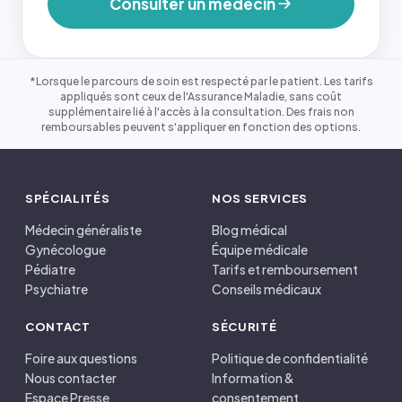
Consulter un médecin
*Lorsque le parcours de soin est respecté par le patient. Les tarifs
appliqués sont ceux de l'Assurance Maladie, sans coût
supplémentaire lié à l'accès à la consultation. Des frais non
remboursables peuvent s'appliquer en fonction des options.
SPÉCIALITÉS
NOS SERVICES
Médecin généraliste
Blog médical
Gynécologue
Équipe médicale
Pédiatre
Tarifs et remboursement
Psychiatre
Conseils médicaux
CONTACT
SÉCURITÉ
Foire aux questions
Politique de confidentialité
Nous contacter
Information &
Espace Presse
consentement