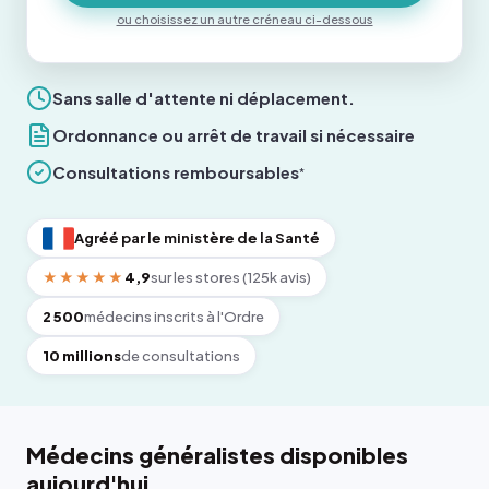
ou choisissez un autre créneau ci-dessous
Sans salle d'attente ni déplacement.
Ordonnance ou arrêt de travail si nécessaire
Consultations remboursables
*
Agréé par le ministère de la Santé
★★★★★
4,9
sur les stores (125k avis)
2 500
médecins inscrits à l'Ordre
10 millions
de consultations
Médecins généralistes disponibles
aujourd'hui