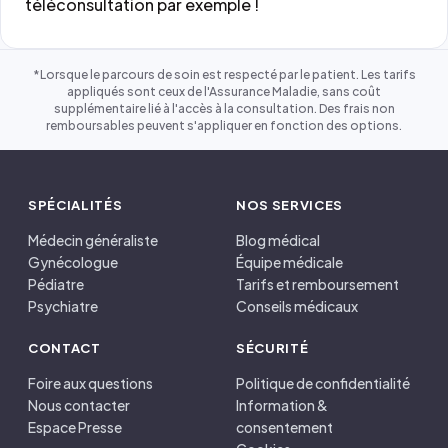
téléconsultation par exemple !
*Lorsque le parcours de soin est respecté par le patient. Les tarifs
appliqués sont ceux de l'Assurance Maladie, sans coût
supplémentaire lié à l'accès à la consultation. Des frais non
remboursables peuvent s'appliquer en fonction des options.
SPÉCIALITÉS
NOS SERVICES
Médecin généraliste
Blog médical
Gynécologue
Équipe médicale
Pédiatre
Tarifs et remboursement
Psychiatre
Conseils médicaux
CONTACT
SÉCURITÉ
Foire aux questions
Politique de confidentialité
Nous contacter
Information &
Espace Presse
consentement