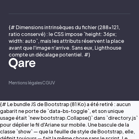
{# Dimensions intrinsèques du fichier (288×121,
ratio conservé) : le CSS impose `height: 36px;
width: auto`, mais les attributs réservent la place
avant que l'image n'arrive. Sans eux, Lighthouse
compte un décalage potentiel. #}
Mentions légales
CGUV
{# Le bundle JS de Bootstrap (81 Ko) a été retiré : aucun
gabarit ne porte de `data-bs-toggle`, et son unique
usage était `new bootstrap.Collapse()` dans `directory.js`
pour déplier le fil d'Ariane sur mobile. Une bascule de la
classe `show` — que la feuille de style de Bootstrap, elle,
définit toujours — fait la même chose sans le script. Le