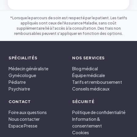
*Lorsque le parcours de soin est respecté par le patient. Les tarifs
appliqués sont ceux de l'Assurance Maladie, sans coût
supplémentaire lié à l'accès à la consultation. Des frais non
remboursables peuvent s'appliquer en fonction des options.
SPÉCIALITÉS
NOS SERVICES
Médecin généraliste
Blog médical
Gynécologue
Équipe médicale
Pédiatre
Tarifs et remboursement
Psychiatre
Conseils médicaux
CONTACT
SÉCURITÉ
Foire aux questions
Politique de confidentialité
Nous contacter
Information &
Espace Presse
consentement
Cookies